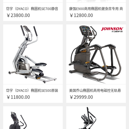
岱宇（DYACO）椭圆机SE700静音
康强E900商用椭圆机健身房专用 商
￥23800.00
￥12800.00
商用有氧运动健身器材太空漫步机
用自发电椭圆机
送货安装 SE700
岱宇（DYACO）椭圆机SE500原装
美国乔山椭圆机商用电磁控无轨悬
￥11800.00
￥29999.00
进口家用轻商用健身太空漫步机 送
挂式升降式踏步机 漫步机 A30送货
货安装 SE500
安装