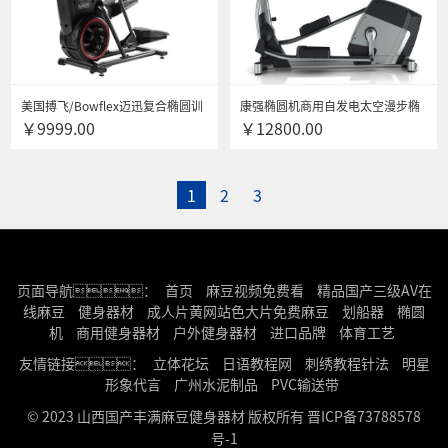
美国搏飞/Bowflex迈迅复合椭圆训
康强椭圆机商用自发电太空漫步椭
￥9999.00
￥12800.00
练机M3\M5椭圆机电磁控前置登山
圆仪运动健身器材 E900
训练健身器械 M3椭圆登山机
1
2
3
页面导航：
首页
麻豆视频免费看
精品国产三级AV在
线麻豆
健身器材
成人片黄网站色大片免费麻豆
划船器
椭圆
机
商用健身器材
户外健身器材
进口品牌
体育工艺
友情链接：
立体花坛
日语教程网
刺绣教程针法
明星
形象代言
广州水泥制品
PVC输送带
© 2023 山西国产丰满麻豆健身器材 版权所有
晋ICP备73788578
号-1