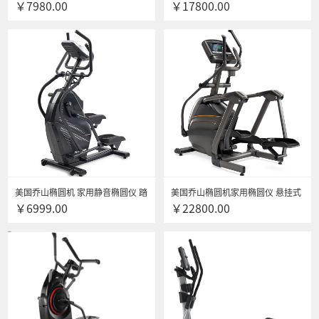
￥7980.00
￥17800.00
音太空漫步机 健身房专用轻商用椭
悬挂式无轨道太空漫步机 静音运动
圆机
健身器材 E30XR送货安装
美国乔山椭圆机 家用静音椭圆仪 踏
美国乔山椭圆机家用椭圆仪 悬挂式
￥6999.00
￥22800.00
步机登山机 太空漫步机 运动健身器
无轨道太空漫步机 静音运动健身器
材HT5.0
材 E30XIR送货安装