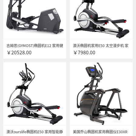
吉姆思(GYMOST)椭圆机E12 家用健
澳沃椭圆机家用E50 太空漫步机 家
￥20528.00
￥7980.00
身磁控小型椭圆仪太空漫步机 免费
用椭圆仪健身器材椭圆机
上门安装
澳沃ourslife椭圆机E50 家用智能静
美国乔山椭圆机家用椭圆仪E30XR