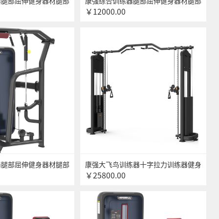
器腿部屈伸健身器材腿部
康强综合训练器腿部屈伸健身器材腿部
￥12000.00
材 6008俯卧式屈腿训
屈伸力量训练器材 6009大腿伸展训练
器
器腿部屈伸健身器材腿部
康强大飞鸟训练器十字拉力训练器健身
￥25800.00
材 6012立式小腿训练
房专用综合训练器 6013B