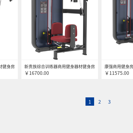
材健身房
新贵族综合训练器商用健身器材健身房
康强商用健身
￥16700.00
￥11575.00
4坐式肩
专用上肢力量专项训练器 6015躯干转
器械无氧健身器
动训练器
器
1
2
3