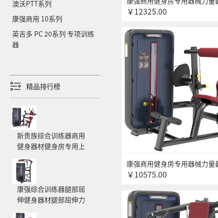
康强商用健身房专用器械力量
澳沃PTT系列
￥12325.00
器械无氧健身器械 6006高拉
康强商用 10系列
器
英吉多 PC 20系列 专项训练
器
精品排行榜
新贵族综合训练器商用
健身器材健身房专用上
肢力量专项训练器 6011
康强商用健身房专用器械力量
坐式腹肌训练器
￥10575.00
器械无氧健身器械 6010背部
器
康强综合训练器腿部屈
伸健身器材腿部屈伸力
量训练器材 6012立式小