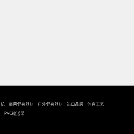
圆机
商用健身器材
户外健身器材
进口品牌
体育工艺
品
PVC输送带