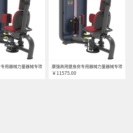
房专用器械力量器械专项
康强商用健身房专用器械力量器械专项
￥11575.00
械 6016大腿内收训练
器械无氧健身器械 6017大腿伸展训练
器